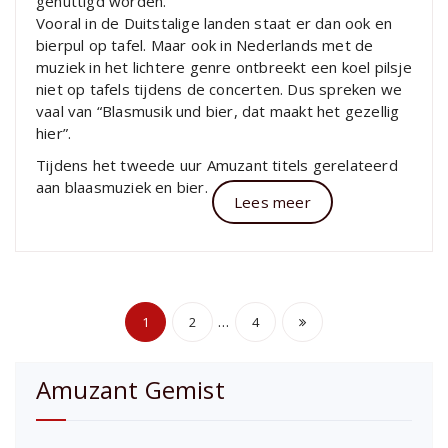
genuttigd worden.
Vooral in de Duitstalige landen staat er dan ook en
bierpul op tafel. Maar ook in Nederlands met de
muziek in het lichtere genre ontbreekt een koel pilsje
niet op tafels tijdens de concerten. Dus spreken we
vaal van “Blasmusik und bier, dat maakt het gezellig
hier”.
Tijdens het tweede uur Amuzant titels gerelateerd
aan blaasmuziek en bier.
Lees meer
Berichten
…
1
2
4
paginering
Amuzant Gemist