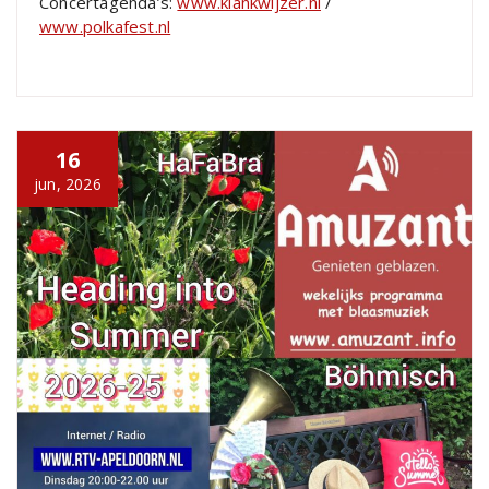
Concertagenda’s:
www.klankwijzer.nl
/
www.polkafest.nl
16
jun, 2026