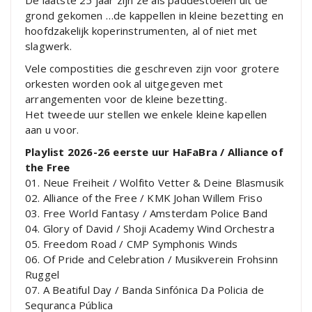
De laatste 25 jaar zijn ze als paddestoelen uit de
grond gekomen …de kappellen in kleine bezetting en
hoofdzakelijk koperinstrumenten, al of niet met
slagwerk.
Vele compostities die geschreven zijn voor grotere
orkesten worden ook al uitgegeven met
arrangementen voor de kleine bezetting.
Het tweede uur stellen we enkele kleine kapellen
aan u voor.
Playlist 2026-26 eerste uur HaFaBra / Alliance of
the Free
01. Neue Freiheit / Wolfito Vetter & Deine Blasmusik
02. Alliance of the Free / KMK Johan Willem Friso
03. Free World Fantasy / Amsterdam Police Band
04. Glory of David / Shoji Academy Wind Orchestra
05. Freedom Road / CMP Symphonis Winds
06. Of Pride and Celebration / Musikverein Frohsinn
Ruggel
07. A Beatiful Day / Banda Sinfónica Da Policia de
Sequranca Pública